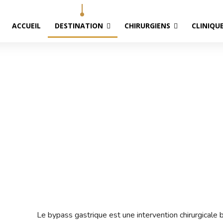
ACCUEIL
DESTINATION
CHIRURGIENS
CLINIQU
Bypass gastrique à Paris
Accueil
Bypass gastrique à Paris
Le bypass gastrique est une intervention chirurgicale