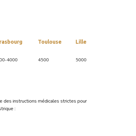
nes souhaitant faire une opération de bypass
dical similaire à celui en France.
rasbourg
Toulouse
Lille
00-4000
4500
5000
e des instructions médicales strictes pour
trique :