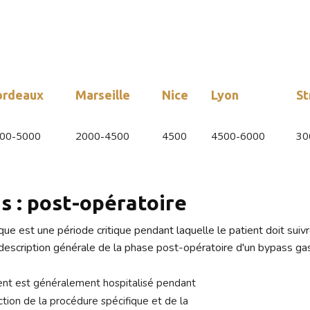
e n’est pas remboursée, et vu que les prix sont chers, les person
 de bénéficier d’une réduction des prix importante et un service mé
pass gastrique Paris
ordeaux
Marseille
Nice
Lyon
St
00-5000
2000-4500
4500
4500-6000
30
s : post-opératoire
e est une période critique pendant laquelle le patient doit suivr
 description générale de la phase post-opératoire d'un bypass gas
tient est généralement hospitalisé pendant
ction de la procédure spécifique et de la