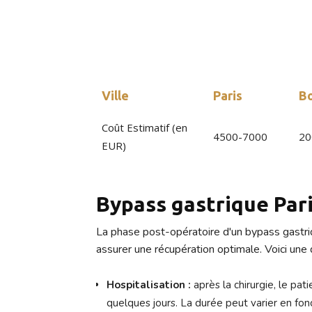
personnes en question. Au cas où la chirurgi
peuvent voyager en Turquie ou en Tunisie afin
Tableau comparatif prix by
Ville
Paris
B
Coût Estimatif (en
4500-7000
20
EUR)
Bypass gastrique Pari
La phase post-opératoire d'un bypass gastriqu
assurer une récupération optimale. Voici une
Hospitalisation :
après la chirurgie, le pa
quelques jours. La durée peut varier en fon