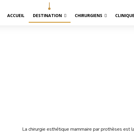
ACCUEIL
DESTINATION
CHIRURGIENS
CLINIQU
 Mammaire par Prothèses 
Accueil
Chirurgie Mammaire par Prothèses à Bordeaux
La chirurgie esthétique mammaire par prothèses est la