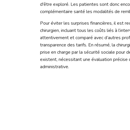
d'être exploré. Les patientes sont donc enco
complémentaire santé les modalités de rem
Pour éviter les surprises financières, il es
chirurgien, incluant tous les coûts liés à l’int
attentivement et comparé avec d’autres profe
transparence des tarifs. En résumé, la chir
prise en charge par la sécurité sociale pour 
existent, nécessitant une évaluation précise
administrative.
Quels sont les critèr
Choisir un chirurgien esthétique est une déci
essentiels à considérer :
Qualifications et accréditations :
Assurez-