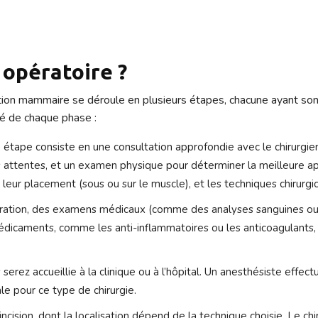
 opératoire ?
on mammaire se déroule en plusieurs étapes, chacune ayant son i
llé de chaque phase :
étape consiste en une consultation approfondie avec le chirurgien
 attentes, et un examen physique pour déterminer la meilleure ap
leur placement (sous ou sur le muscle), et les techniques chirurgic
ération, des examens médicaux (comme des analyses sanguines 
 médicaments, comme les anti-inflammatoires ou les anticoagulants
s serez accueillie à la clinique ou à l’hôpital. Un anesthésiste eff
e pour ce type de chirurgie.
ision, dont la localisation dépend de la technique choisie. Le chi