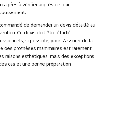
uragées à vérifier auprès de leur
boursement.
t recommandé de demander un devis détaillé au
ervention. Ce devis doit être étudié
ssionnels, si possible, pour s’assurer de la
urgie des prothèses mammaires est rarement
des raisons esthétiques, mais des exceptions
 des cas et une bonne préparation
es pour choisir un chirurgien e
sion cruciale, surtout pour une intervention telle que l'augmentat
vous que le chirurgien est titulaire d’un diplôme en chirurgie plast