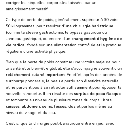
corriger les séquelles corporelles laissées par un
amaigrissement massif.
Ce type de perte de poids, généralement supérieur à 30 voire
50 kilogrammes, peut résulter d’une
chirurgie bariatrique
(comme la sleeve gastrectomie, le bypass gastrique ou
l’anneau gastrique), ou encore d’un
changement d’hygiène de
vie radical
fondé sur une alimentation contrôlée et la pratique
régulière d'une activité physique.
Bien que la perte de poids constitue une victoire majeure pour
la santé et le bien-être global, elle s’accompagne souvent d’un
relâchement cutané important
. En effet, après des années de
surcharge pondérale, la peau a perdu son élasticité naturelle
et ne parvient pas à se rétracter suffisamment pour épouser la
nouvelle silhouette. Il en résulte des
surplus de peau flasque
et tombante au niveau de plusieurs zones du corps :
bras
,
cuisses
,
abdomen
,
seins
,
fesses
,
dos
et parfois même au
niveau du visage et du cou.
C’est ici que la chirurgie post-bariatrique entre en jeu, avec