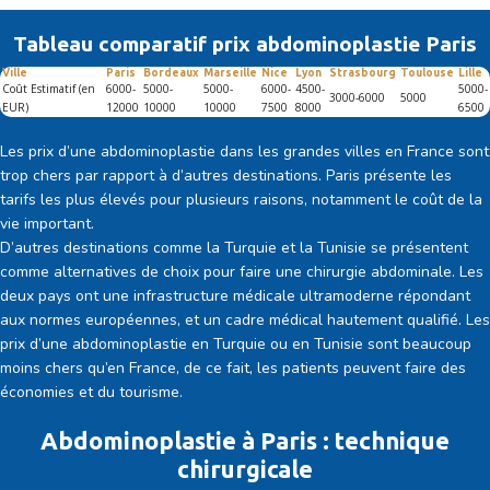
Tableau comparatif prix abdominoplastie Paris
Ville
Paris
Bordeaux
Marseille
Nice
Lyon
Strasbourg
Toulouse
Lille
Coût Estimatif (en
6000-
5000-
5000-
6000-
4500-
5000-
3000-6000
5000
EUR)
12000
10000
10000
7500
8000
6500
Les prix d’une abdominoplastie dans les grandes villes en France sont
trop chers par rapport à d’autres destinations. Paris présente les
tarifs les plus élevés pour plusieurs raisons, notamment le coût de la
vie important.
D’autres destinations comme la Turquie et la Tunisie se présentent
comme alternatives de choix pour faire une chirurgie abdominale. Les
deux pays ont une infrastructure médicale ultramoderne répondant
aux normes européennes, et un cadre médical hautement qualifié. Les
prix d’une abdominoplastie en Turquie ou en Tunisie sont beaucoup
moins chers qu’en France, de ce fait, les patients peuvent faire des
économies et du tourisme.
Abdominoplastie à Paris : technique
chirurgicale