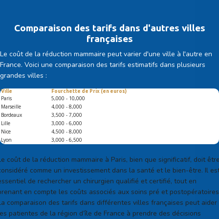
Comparaison des tarifs dans d'autres villes
françaises
Le coût de la réduction mammaire peut varier d'une ville à l'autre en
France. Voici une comparaison des tarifs estimatifs dans plusieurs
grandes villes :
Ville
Fourchette de Prix (en euros)
Paris
5,000 - 10,000
Marseille
4,000 - 8,000
Bordeaux
3,500 - 7,000
Lille
3,000 - 6,000
Nice
4,500 - 8,000
Lyon
3,000 - 6,500
Le coût de la réduction mammaire à Paris, bien que significatif, doit êtr
considéré comme un investissement dans la santé et le bien-être. Il es
essentiel de rechercher un chirurgien qualifié et certifié, tout en
prenant en compte les coûts associés aux soins pré et postopératoires
La comparaison des tarifs dans différentes villes françaises peut aider
les patientes de la région d’île de France à prendre des décisions