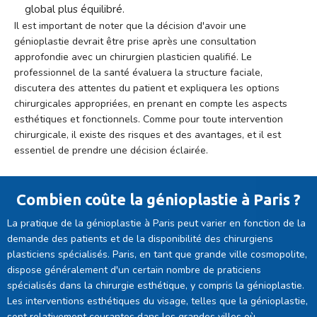
global plus équilibré.
Il est important de noter que la décision d'avoir une
génioplastie devrait être prise après une consultation
approfondie avec un chirurgien plasticien qualifié. Le
professionnel de la santé évaluera la structure faciale,
discutera des attentes du patient et expliquera les options
chirurgicales appropriées, en prenant en compte les aspects
esthétiques et fonctionnels. Comme pour toute intervention
chirurgicale, il existe des risques et des avantages, et il est
essentiel de prendre une décision éclairée.
Combien coûte la génioplastie à Paris ?
La pratique de la génioplastie à Paris peut varier en fonction de la
demande des patients et de la disponibilité des chirurgiens
plasticiens spécialisés. Paris, en tant que grande ville cosmopolite,
dispose généralement d'un certain nombre de praticiens
spécialisés dans la chirurgie esthétique, y compris la génioplastie.
Les interventions esthétiques du visage, telles que la génioplastie,
sont relativement courantes dans les grandes villes où