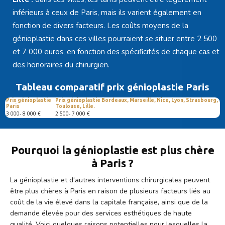
inférieurs à ceux de Paris, mais ils varient également en
fonction de divers facteurs. Les coûts moyens de la
génioplastie dans ces villes pourraient se situer entre 2 500
et 7 000 euros, en fonction des spécificités de chaque cas et
des honoraires du chirurgien.
Tableau comparatif prix génioplastie Paris
Prix génioplastie
Prix génioplastie Bordeaux, Marseille, Nice, Lyon, Strasbourg,
Paris
Toulouse, Lille.
3 000- 8 000 €
2 500- 7 000 €
Pourquoi la génioplastie est plus chère
à Paris ?
La génioplastie et d'autres interventions chirurgicales peuvent
être plus chères à Paris en raison de plusieurs facteurs liés au
coût de la vie élevé dans la capitale française, ainsi que de la
demande élevée pour des services esthétiques de haute
qualité. Voici quelques raisons potentielles pour lesquelles la