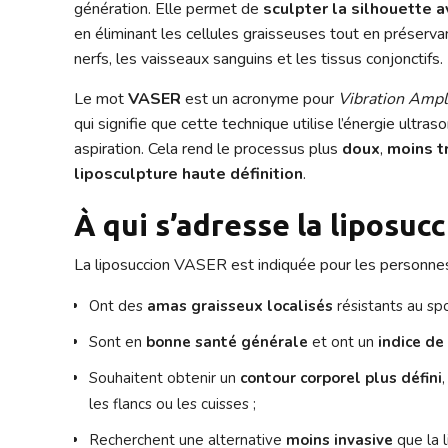
génération. Elle permet de
sculpter la silhouette 
en éliminant les cellules graisseuses tout en préserv
nerfs, les vaisseaux sanguins et les tissus conjonctifs.
Le mot
VASER
est un acronyme pour
Vibration Ampl
qui signifie que cette technique utilise l’énergie ultras
aspiration. Cela rend le processus plus
doux
,
moins t
liposculpture haute définition
.
À qui s’adresse la liposuc
La liposuccion VASER est indiquée pour les personne
Ont des
amas graisseux localisés
résistants au spo
Sont en
bonne santé générale
et ont un
indice de
Souhaitent obtenir un
contour corporel plus défini
les flancs ou les cuisses ;
Recherchent une alternative
moins invasive
que la l