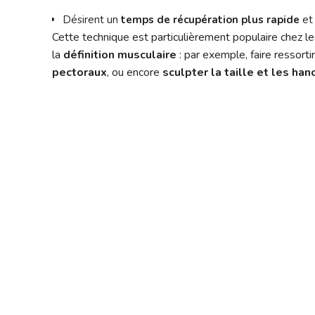
Désirent un
temps de récupération plus rapide
et 
Cette technique est particulièrement populaire chez l
la
définition musculaire
: par exemple, faire ressorti
pectoraux
, ou encore
sculpter la taille et les ha
 la liposuccion VASER
i peut être utilisée sur pratiquement toutes les parties du corps
 les muscles abdominaux ;
ir la silhouette ;
 ;