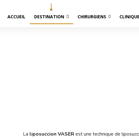
ACCUEIL
DESTINATION
CHIRURGIENS
CLINIQU
uccion Vaser au Canada – 
Accueil
Liposuccion Vaser au Canada – Québec
La
liposuccion VASER
est une technique de liposucc