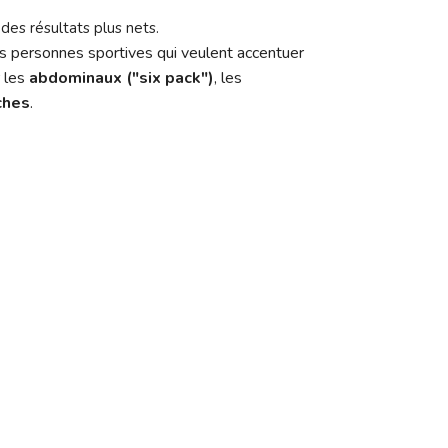
des résultats plus nets.
es personnes sportives qui veulent accentuer
r les
abdominaux ("six pack")
, les
nches
.
 :