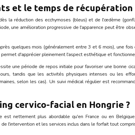
ats et le temps de récupération 
 dès la réduction des ecchymoses (bleus) et de l'œdème (gonf
riode, une amélioration progressive de l'apparence peut être ob
ise après quelques mois (généralement entre 3 et 6 mois), une foi
 permet d'apprécier pleinement l'aspect esthétique et fonctionnel
essite une période de repos initiale pour favoriser une bonne cica
ours, tandis que les activités physiques intenses ou les effo
aines, selon les cas). Un suivi médical régulier est recommand
ing cervico-facial en Hongrie ?
ngrie est nettement plus abordable qu'en France ou en Belgique
de l'intervention et les services inclus dans le forfait tout compri