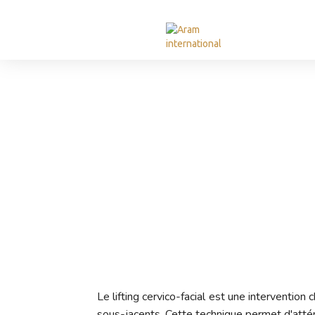
Lif
Le lifting cervico-facial est une intervention
sous-jacents. Cette technique permet d'atténue