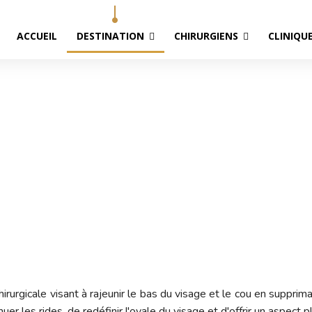
ACCUEIL
DESTINATION
CHIRURGIENS
CLINIQU
ting Cervico-Facial en Hon
Accueil
Lifting Cervico-Facial en Hongrie
 chirurgicale visant à rajeunir le bas du visage et le cou en suppri
r les rides, de redéfinir l'ovale du visage et d'offrir un aspect 