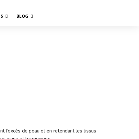
ES
BLOG
grie
mant l'excès de peau et en retendant les tissus
plus jeune et harmonieux.