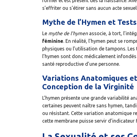
former et est présent dès la naissance. Av
s’effriter ou s’étirer sans aucun acte sexuel
Mythe de l’Hymen et Tests 
Le
mythe de l’hymen
associe, à tort, l’int
féminine
. En réalité, l’hymen peut se rompr
physiques ou l’utilisation de tampons. Les 
l’hymen sont donc médicalement infondés et 
santé reproductive d’une personne.
Variations Anatomiques et
Conception de la Virginité
L’hymen présente une grande variabilité an
certaines peuvent naître sans hymen, tandis
ou résistant. Cette variation anatomique re
cette membrane puisse servir d’indicateur fi
La Sexualité et ses 