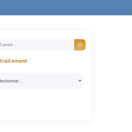
 traitement
s