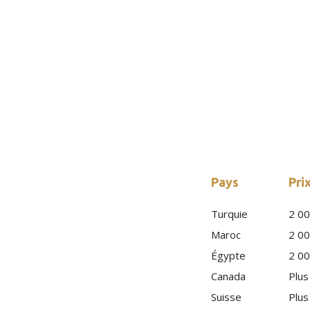
La Différen
Implants : Turquie, M
L'augmentation des fesses par implants est une
procédure peut varier considérablement d'un pays
Pays
Pri
Turquie
2 00
Maroc
2 00
Égypte
2 00
Canada
Plus
Suisse
Plus