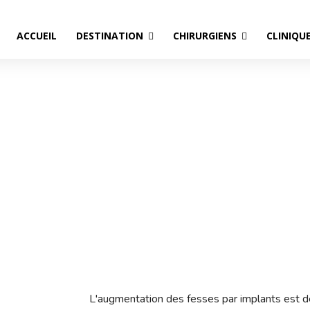
ACCUEIL
DESTINATION
CHIRURGIENS
CLINIQU
es fesses par implants en 
séjour médical tout compri
L’augmentation des fesses par implants en Turquie : prix et séjour médical to
L'augmentation des fesses par implants est d