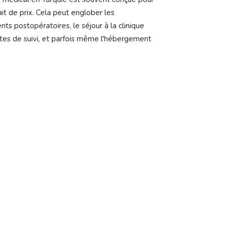
it de prix. Cela peut englober les
ts postopératoires, le séjour à la clinique
ites de suivi, et parfois même l'hébergement
Il est essentiel pour les patients de compre
fesses par implants en Turquie peut varier e
choix personnels. Il est recommandé de discut
la consultation initiale pour obtenir un devi
dans le prix.
Le prix de l'augmentation des fesses par im
000 euros, en fonction de la clinique, du chir
d'anesthésie. La Turquie reste une destinati
résultats esthétiques de qualité à des tarifs
dans le cadre du tourisme médical. Cependant
éclairée sont essentielles pour garantir une 