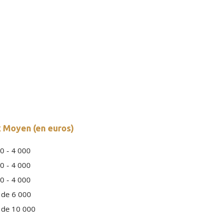
ce de Prix de l'Augmentation de
aroc, Égypte, Canada, Suisse, Fra
Espagne
 intervention de chirurgie esthétique de plus en plus populaire 
 à l'autre en raison de divers facteurs, notamment les coûts de 
la réputation des cliniques.
x Moyen (en euros)
0 - 4 000
0 - 4 000
0 - 4 000
 de 6 000
 de 10 000