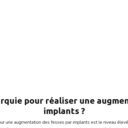
de l'augmentation des fesses pa
n Turquie dépend de plusieurs facteurs, notamment la clinique, le 
édure varie de 2 000 à 4 000 euros. Cela peut sembler être une fo
nt plus bas en Turquie par rapport à de nombreux autres pays e
souvent une gamme de services dans le forfait de prix.
ératoires, l'anesthésie, la chirurgie elle-même, le séjour à la cl
i. De plus, les cliniques de chirurgie esthétique en Turquie mette
ns des hôtels ou des résidences médicales.
urquie pour réaliser une augme
implants ?
our une augmentation des fesses par implants est le niveau élev