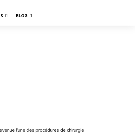
ES
BLOG
Turquie : prix et
s
ut compris
evenue l'une des procédures de chirurgie