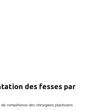
r implants en Turquie ?
chirurgien, la qualité des implants utilisés et le
urchette de prix considérable, mais il est
uropéens et occidentaux.
inique pendant la période de récupération, les
nt souvent l'accent sur le confort des patients et
ntation des fesses par
é de compétence des chirurgiens plasticiens