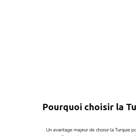
De quoi dépend le prix 
Le coût de l'augmentation des fesses par implants e
type d'anesthésie. En moyenne, le prix de la proc
important de noter que les coûts sont généraleme
La formule du tourisme médical en Turquie inclut 
Cela comprend généralement les consultations préop
médicaments postopératoires et les visites de suiv
offrent des services d'hébergement de qualité da
Pourquoi choisir la T
Un avantage majeur de choisir la Turquie p