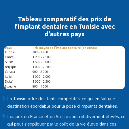
Tableau comparatif des prix de
l’implant
dentaire en Tunisie avec
d’autres pays
Pays
Prix moyen de l'implant dentaire (en euros)
Tunisie
700 - 1 200
France
1 200 - 2 500
Suisse
1 500 - 3 000
Belgique
1 000 - 2 200
Canada
900 - 2 000
Italie
1 000 - 2 000
Dubaï
1 000 - 2 500
Espagne
800 - 1 500
La Tunisie offre des tarifs compétitifs, ce qui en fait une
destination abordable pour la pose d'implants dentaires.
Les prix en France et en Suisse sont relativement élevés, ce
qui peut s'expliquer par le coût de la vie élevé dans ces