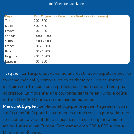
différence tarifaire.
Pays
Prix Moyen des Couronnes Dentaires (en euros)
Turquie
200 - 500
Maroc
300 - 600
Égypte
300 - 600
Canada
1 000 - 2 000
Suisse
1 500 - 3 000
France
800 - 1 500
Italie
600 - 1 200
Belgique
800 - 1 500
Espagne
400 - 800
Turquie :
La Turquie est devenue une destination populaire pour le
tourisme médical, y compris les soins dentaires. Les couronnes
dentaires en Turquie sont réputées pour leur qualité et leur prix
abordable. En moyenne, une couronne dentaire en Turquie coûte
entre 200 et 500 euros, en fonction du matériau.
Maroc et Égypte :
Le Maroc et l'Égypte proposent également des
tarifs compétitifs pour les couronnes dentaires. Les prix varient en
fonction de la ville et de la clinique, mais ils sont généralement
moins élevés qu'en Europe. Comptez environ 300 à 600 euros au
Maroc et en Égypte.