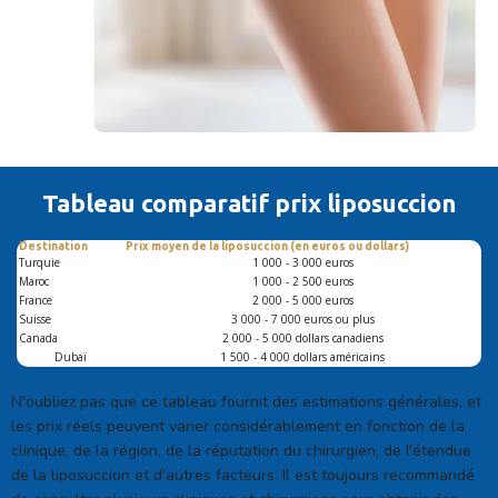
Tableau comparatif
prix liposuccion
Destination
Prix moyen de la liposuccion (en euros ou dollars)
Turquie
1 000 - 3 000 euros
Maroc
1 000 - 2 500 euros
France
2 000 - 5 000 euros
Suisse
3 000 - 7 000 euros ou plus
Canada
2 000 - 5 000 dollars canadiens
Dubaï
1 500 - 4 000 dollars américains
N'oubliez pas que ce tableau fournit des estimations générales, et
les prix réels peuvent varier considérablement en fonction de la
clinique, de la région, de la réputation du chirurgien, de l'étendue
de la liposuccion et d'autres facteurs. Il est toujours recommandé