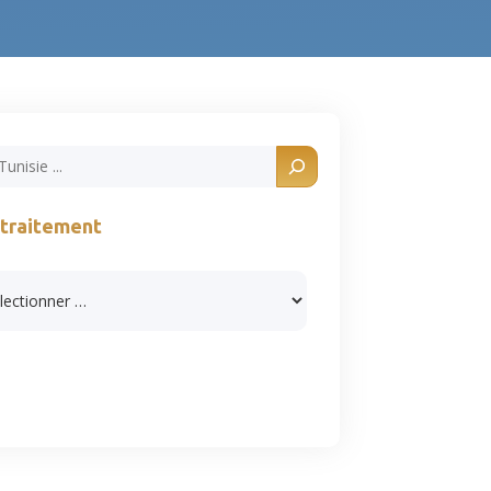
 traitement
s