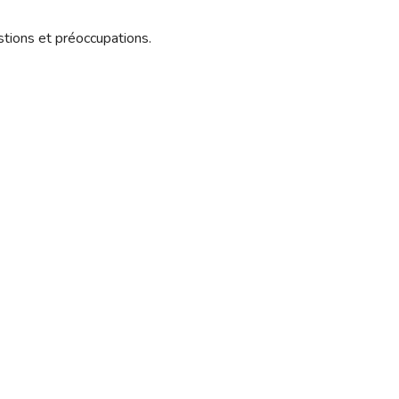
stions et préoccupations.
opular postes
Lipœdème en Tunisie : pourquoi
cette maladie ne doit jamais être
traitée comme une simple graisse
12 mai 2026
Chirurgie pour traiter le