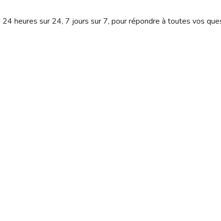
s 24 heures sur 24, 7 jours sur 7, pour répondre à toutes vos que
P
Popular category
Tunisie
95