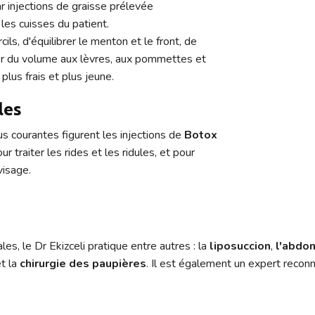
par injections de graisse prélevée
les cuisses du patient.
ils, d'équilibrer le menton et le front, de
er du volume aux lèvres, aux pommettes et
plus frais et plus jeune.
les
us courantes figurent les injections de
Botox
our traiter les rides et les ridules, et pour
visage.
les, le Dr Ekizceli pratique entre autres : la
liposuccion
,
l'abdo
et la
chirurgie des paupières
. Il est également un expert reconn