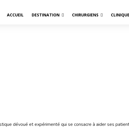
ACCUEIL
DESTINATION
CHIRURGIENS
CLINIQU
Dr Cengizhan Ekizceli
Accueil
Chirurgiens Turquie
Dr Cengizhan Ekizceli
astique dévoué et expérimenté qui se consacre à aider ses patient