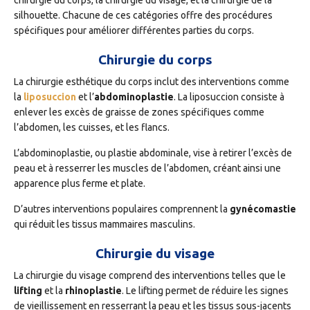
chirurgie du corps, la chirurgie du visage, et la chirurgie de la
silhouette. Chacune de ces catégories offre des procédures
spécifiques pour améliorer différentes parties du corps.
Chirurgie du corps
La chirurgie esthétique du corps inclut des interventions comme
la
liposuccion
et l’
abdominoplastie
. La liposuccion consiste à
enlever les excès de graisse de zones spécifiques comme
l’abdomen, les cuisses, et les flancs.
L’abdominoplastie, ou plastie abdominale, vise à retirer l’excès de
peau et à resserrer les muscles de l’abdomen, créant ainsi une
apparence plus ferme et plate.
D’autres interventions populaires comprennent la
gynécomastie
qui réduit les tissus mammaires masculins.
Chirurgie du visage
La chirurgie du visage comprend des interventions telles que le
lifting
et la
rhinoplastie
. Le lifting permet de réduire les signes
de vieillissement en resserrant la peau et les tissus sous-jacents