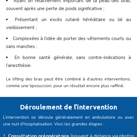
Ayant un relâchement important de la peau des bras,
souvent après une perte de poids significative ;
Présentant un excès cutané héréditaire ou lié au
vieillissement ;
Complexées à l’idée de porter des vêtements courts ou
sans manches ;
En bonne santé générale, sans contre-indications à
l’anesthésie.
Le lifting des bras peut être combiné à d’autres interventions,
comme une liposuccion, pour un résultat encore plus raffiné.
Déroulement de l’intervention
L’intervention se déroule généralement en ambulatoire ou avec
une nuit d’hospitalisation. Voici les grandes étapes :
Consultation préopératoire
(souvent à distance via photos